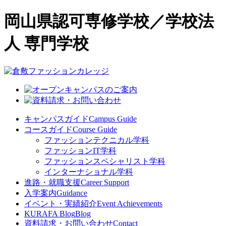
岡山県認可専修学校／学校法
人 専門学校
キャンパスガイド
Campus Guide
コースガイド
Course Guide
ファッションテクニカル学科
ファッションIT学科
ファッションスペシャリスト学科
インターナショナル学科
進路・就職支援
Career Support
入学案内
Guidance
イベント・実績紹介
Event Achievements
KURAFA Blog
Blog
資料請求・お問い合わせ
Contact