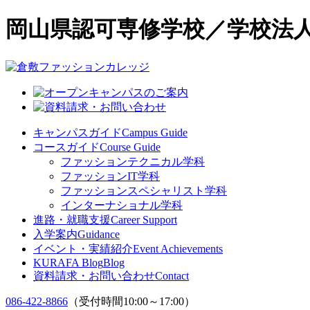
岡山県認可専修学校／学校法人
キャンパスガイド
Campus Guide
コースガイド
Course Guide
ファッションテクニカル学科
ファッションIT学科
ファッションスペシャリスト学科
インターナショナル学科
進路・就職支援
Career Support
入学案内
Guidance
イベント・実績紹介
Event Achievements
KURAFA Blog
Blog
資料請求・お問い合わせ
Contact
086-422-8866
（受付時間10:00～17:00）