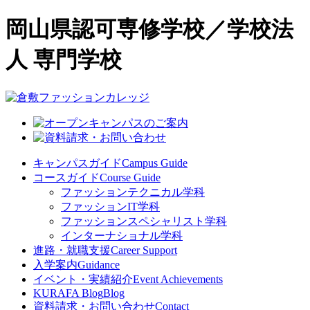
岡山県認可専修学校／学校法
人 専門学校
キャンパスガイド
Campus Guide
コースガイド
Course Guide
ファッションテクニカル学科
ファッションIT学科
ファッションスペシャリスト学科
インターナショナル学科
進路・就職支援
Career Support
入学案内
Guidance
イベント・実績紹介
Event Achievements
KURAFA Blog
Blog
資料請求・お問い合わせ
Contact