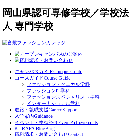
岡山県認可専修学校／学校法
人 専門学校
キャンパスガイド
Campus Guide
コースガイド
Course Guide
ファッションテクニカル学科
ファッションIT学科
ファッションスペシャリスト学科
インターナショナル学科
進路・就職支援
Career Support
入学案内
Guidance
イベント・実績紹介
Event Achievements
KURAFA Blog
Blog
資料請求・お問い合わせ
Contact