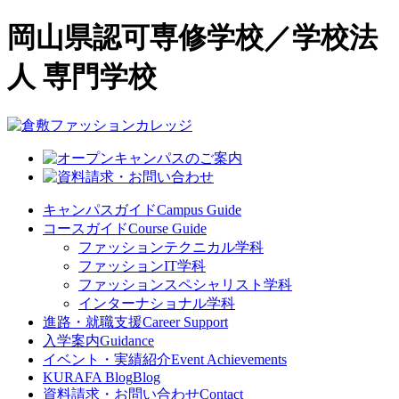
岡山県認可専修学校／学校法
人 専門学校
キャンパスガイド
Campus Guide
コースガイド
Course Guide
ファッションテクニカル学科
ファッションIT学科
ファッションスペシャリスト学科
インターナショナル学科
進路・就職支援
Career Support
入学案内
Guidance
イベント・実績紹介
Event Achievements
KURAFA Blog
Blog
資料請求・お問い合わせ
Contact