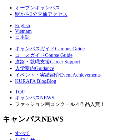
オープンキャンパス
駅から3分
交通アクセス
English
Vietnam
日本語
キャンパスガイド
Campus Guide
コースガイド
Course Guide
進路・就職支援
Career Support
入学案内
Guidance
イベント・実績紹介
Event Achievements
KURAFA Blog
Blog
TOP
キャンパスNEWS
ファッション画コンクール４作品入賞！
キャンパスNEWS
すべて
お知らせ