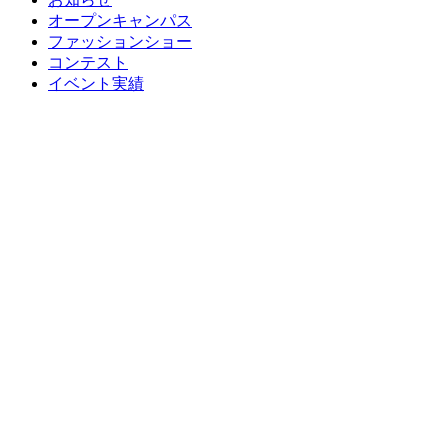
オープンキャンパス
ファッションショー
コンテスト
イベント実績
Contest
2026年1月17日
ファッション画コンクー
第41回 全国服飾学校「ファッショ
次の時代を担う、感情豊かなファッションクリエイター
ニカル学科デザインコースの４名が入賞しました！