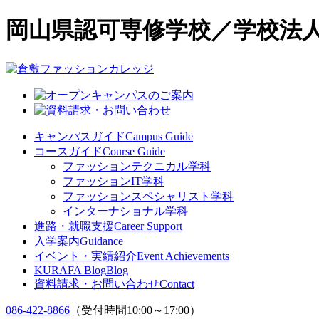
岡山県認可専修学校／学校法人
キャンパスガイド
Campus Guide
コースガイド
Course Guide
ファッションテクニカル学科
ファッションIT学科
ファッションスペシャリスト学科
インターナショナル学科
進路・就職支援
Career Support
入学案内
Guidance
イベント・実績紹介
Event Achievements
KURAFA Blog
Blog
資料請求・お問い合わせ
Contact
086-422-8866
（受付時間10:00～17:00）