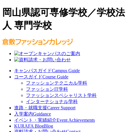
岡山県認可専修学校／学校法
人 専門学校
キャンパスガイド
Campus Guide
コースガイド
Course Guide
ファッションテクニカル学科
ファッションIT学科
ファッションスペシャリスト学科
インターナショナル学科
進路・就職支援
Career Support
入学案内
Guidance
イベント・実績紹介
Event Achievements
KURAFA Blog
Blog
資料請求・お問い合わせ
Contact