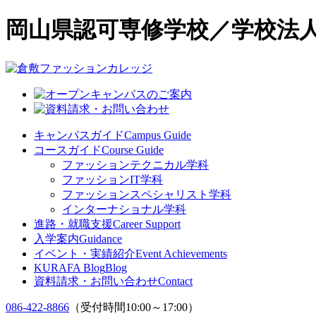
岡山県認可専修学校／学校法人
キャンパスガイド
Campus Guide
コースガイド
Course Guide
ファッションテクニカル学科
ファッションIT学科
ファッションスペシャリスト学科
インターナショナル学科
進路・就職支援
Career Support
入学案内
Guidance
イベント・実績紹介
Event Achievements
KURAFA Blog
Blog
資料請求・お問い合わせ
Contact
086-422-8866
（受付時間10:00～17:00）