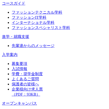
コースガイド
ファッションテクニカル学科
ファッションIT学科
インターナショナル学科
ファッションスペシャリスト学科
進学・就職支援
先輩達からのメッセージ
入学案内
募集要項
入試情報
学費・奨学金制度
よくあるご質問
保護者の皆様へ
企業様向け求人票
（PDF：93KB）
オープンキャンパス