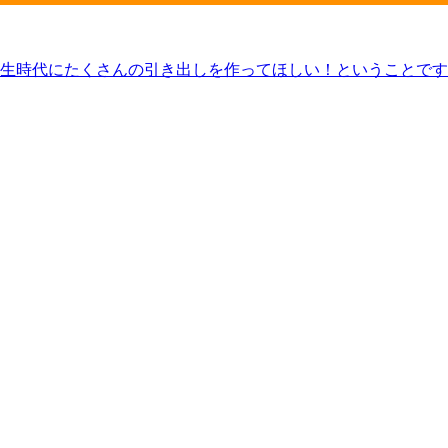
生時代にたくさんの引き出しを作ってほしい！ということです
せと学生の奮闘の様子をレポートしましたが読んでくれたかな
記念のファッションショーを開催します※日時：2月14日火曜日 1