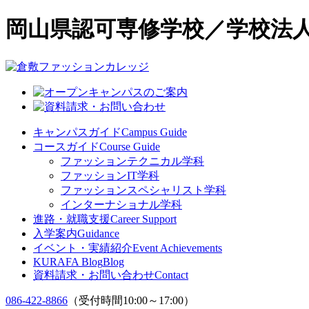
岡山県認可専修学校／学校法人
キャンパスガイド
Campus Guide
コースガイド
Course Guide
ファッションテクニカル学科
ファッションIT学科
ファッションスペシャリスト学科
インターナショナル学科
進路・就職支援
Career Support
入学案内
Guidance
イベント・実績紹介
Event Achievements
KURAFA Blog
Blog
資料請求・お問い合わせ
Contact
086-422-8866
（受付時間10:00～17:00）