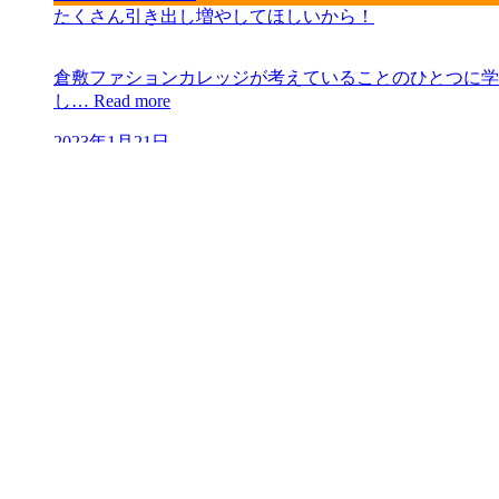
たくさん引き出し増やしてほしいから！
倉敷ファションカレッジが考えていることのひとつに学
し…
Read more
2023年1月21日
イベント
kurafaのファションショーってこんな感じ
ひとつ前のブログで2月のファッションショーのお知ら
Read more
2023年1月14日
イベント
ファッションショーの準備も大詰め
今年のファッションショーは2月14日！今年度は80周年
Read more
2023年1月8日