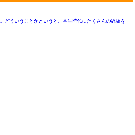
。どういうことかというと、学生時代にたくさんの経験を
？？まだの人はこちらから学生の奮闘の様子はこちらから倉…
回目：15時 2回目：19時※場所：倉敷市芸文館 今回はジ…