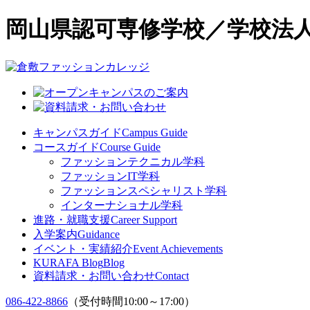
岡山県認可専修学校／学校法人
キャンパスガイド
Campus Guide
コースガイド
Course Guide
ファッションテクニカル学科
ファッションIT学科
ファッションスペシャリスト学科
インターナショナル学科
進路・就職支援
Career Support
入学案内
Guidance
イベント・実績紹介
Event Achievements
KURAFA Blog
Blog
資料請求・お問い合わせ
Contact
086-422-8866
（受付時間10:00～17:00）