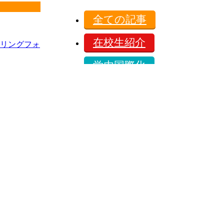
全ての記事
在校生紹介
リングフォ
学内国際化
保護者の方へ
コンテスト
お知らせ
イベント
企業とのコラボ
キャンパスライフ
オープンキャンパス