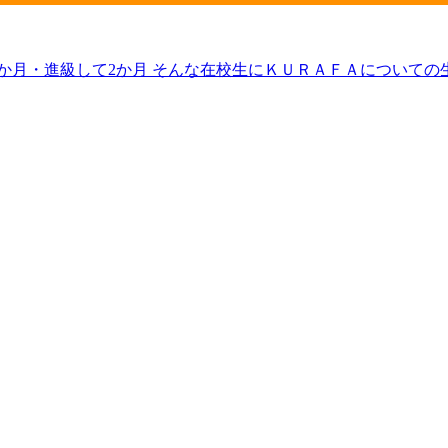
2か月・進級して2か月 そんな在校生にＫＵＲＡＦＡについて