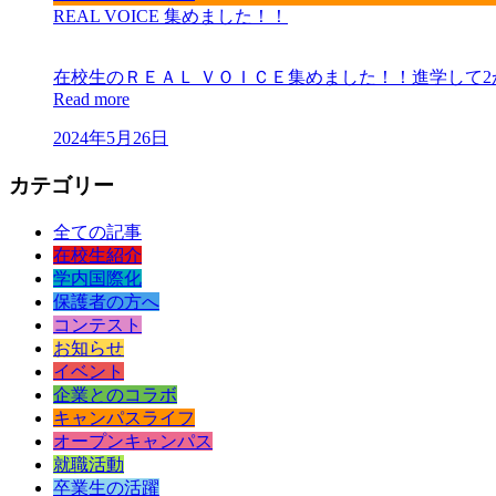
REAL VOICE 集めました！！
在校生のＲＥＡＬ ＶＯＩＣＥ集めました！！進学して
Read more
2024年5月26日
カテゴリー
全ての記事
在校生紹介
学内国際化
保護者の方へ
コンテスト
お知らせ
イベント
企業とのコラボ
キャンパスライフ
オープンキャンパス
就職活動
卒業生の活躍