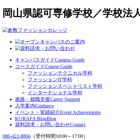
岡山県認可専修学校／学校法人
キャンパスガイド
Campus Guide
コースガイド
Course Guide
ファッションテクニカル学科
ファッションIT学科
ファッションスペシャリスト学科
インターナショナル学科
進路・就職支援
Career Support
入学案内
Guidance
イベント・実績紹介
Event Achievements
KURAFA Blog
Blog
資料請求・お問い合わせ
Contact
086-422-8866
（受付時間10:00～17:00）