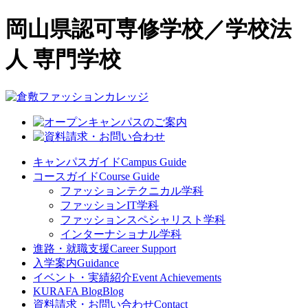
岡山県認可専修学校／学校法
人 専門学校
キャンパスガイド
Campus Guide
コースガイド
Course Guide
ファッションテクニカル学科
ファッションIT学科
ファッションスペシャリスト学科
インターナショナル学科
進路・就職支援
Career Support
入学案内
Guidance
イベント・実績紹介
Event Achievements
KURAFA Blog
Blog
資料請求・お問い合わせ
Contact