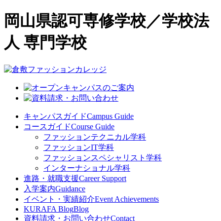
岡山県認可専修学校／学校法
人 専門学校
キャンパスガイド
Campus Guide
コースガイド
Course Guide
ファッションテクニカル学科
ファッションIT学科
ファッションスペシャリスト学科
インターナショナル学科
進路・就職支援
Career Support
入学案内
Guidance
イベント・実績紹介
Event Achievements
KURAFA Blog
Blog
資料請求・お問い合わせ
Contact