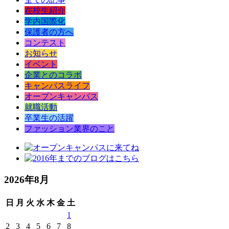
在校生紹介
学内国際化
保護者の方へ
コンテスト
お知らせ
イベント
企業とのコラボ
キャンパスライフ
オープンキャンパス
就職活動
卒業生の活躍
ファッション業界のこと
2026年8月
日
月
火
水
木
金
土
1
2
3
4
5
6
7
8