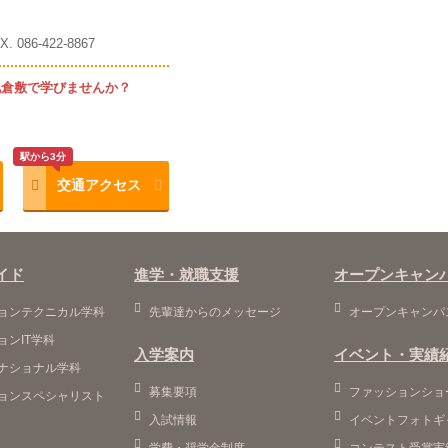
086-422-8867
地倉敷で学びませんか？
駅から3分
交通アクセス
イド
進学・就職支援
オープンキャン
ョンテクニカル学科
先輩達からのメッセージ
オープンキャンパ
ョンIT学科
入学案内
イベント・実績
ナショナル学科
募集要項
ファッションショ
ョンスペシャリスト
入試情報
イベントフォトギ