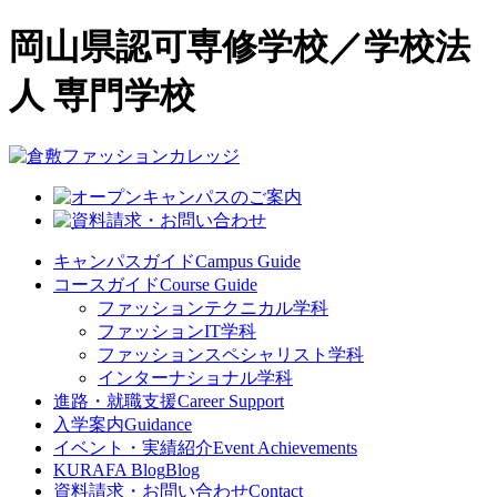
岡山県認可専修学校／学校法
人 専門学校
キャンパスガイド
Campus Guide
コースガイド
Course Guide
ファッションテクニカル学科
ファッションIT学科
ファッションスペシャリスト学科
インターナショナル学科
進路・就職支援
Career Support
入学案内
Guidance
イベント・実績紹介
Event Achievements
KURAFA Blog
Blog
資料請求・お問い合わせ
Contact