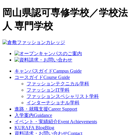
岡山県認可専修学校／学校法
人 専門学校
キャンパスガイド
Campus Guide
コースガイド
Course Guide
ファッションテクニカル学科
ファッションIT学科
ファッションスペシャリスト学科
インターナショナル学科
進路・就職支援
Career Support
入学案内
Guidance
イベント・実績紹介
Event Achievements
KURAFA Blog
Blog
資料請求・お問い合わせ
Contact