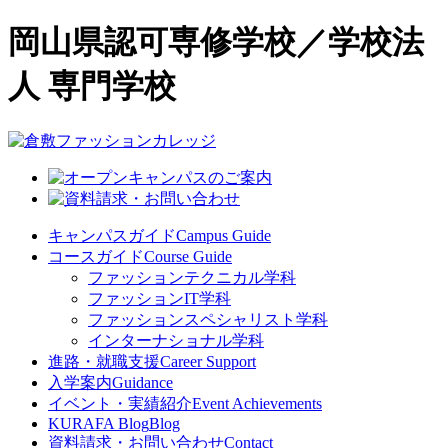
岡山県認可専修学校／学校法
人 専門学校
キャンパスガイド
Campus Guide
コースガイド
Course Guide
ファッションテクニカル学科
ファッションIT学科
ファッションスペシャリスト学科
インターナショナル学科
進路・就職支援
Career Support
入学案内
Guidance
イベント・実績紹介
Event Achievements
KURAFA Blog
Blog
資料請求・お問い合わせ
Contact