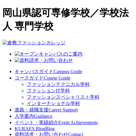
岡山県認可専修学校／学校法
人 専門学校
キャンパスガイド
Campus Guide
コースガイド
Course Guide
ファッションテクニカル学科
ファッションIT学科
ファッションスペシャリスト学科
インターナショナル学科
進路・就職支援
Career Support
入学案内
Guidance
イベント・実績紹介
Event Achievements
KURAFA Blog
Blog
資料請求・お問い合わせ
Contact