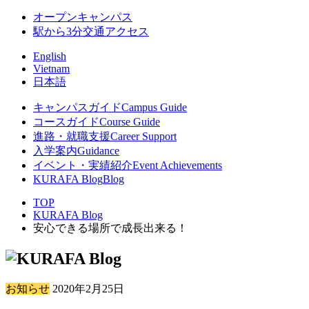
オープンキャンパス
駅から3分
交通アクセス
English
Vietnam
日本語
キャンパスガイド
Campus Guide
コースガイド
Course Guide
進路・就職支援
Career Support
入学案内
Guidance
イベント・実績紹介
Event Achievements
KURAFA Blog
Blog
TOP
KURAFA Blog
安心できる場所で成長出来る！
お知らせ
2020年2月25日