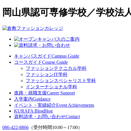
岡山県認可専修学校／学校法人
キャンパスガイド
Campus Guide
コースガイド
Course Guide
ファッションテクニカル学科
ファッションIT学科
ファッションスペシャリスト学科
インターナショナル学科
進路・就職支援
Career Support
入学案内
Guidance
イベント・実績紹介
Event Achievements
KURAFA Blog
Blog
資料請求・お問い合わせ
Contact
086-422-8866
（受付時間10:00～17:00）