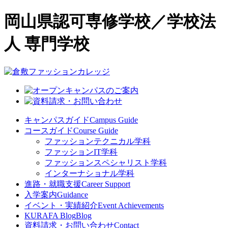
岡山県認可専修学校／学校法
人 専門学校
キャンパスガイド
Campus Guide
コースガイド
Course Guide
ファッションテクニカル学科
ファッションIT学科
ファッションスペシャリスト学科
インターナショナル学科
進路・就職支援
Career Support
入学案内
Guidance
イベント・実績紹介
Event Achievements
KURAFA Blog
Blog
資料請求・お問い合わせ
Contact