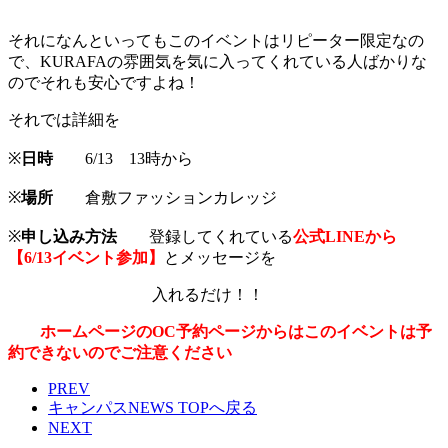
それになんといってもこのイベントはリピーター限定なの
で、KURAFAの雰囲気を気に入ってくれている人ばかりな
のでそれも安心ですよね！
それでは詳細を
※
日時
6/13 13時から
※
場所
倉敷ファッションカレッジ
※
申し込み方法
登録してくれている
公式LINEから
【6/13イベント参加】
とメッセージを
入れるだけ！！
ホームページのOC予約ページからはこのイベントは予
約できないのでご注意ください
PREV
キャンパスNEWS TOPへ戻る
NEXT