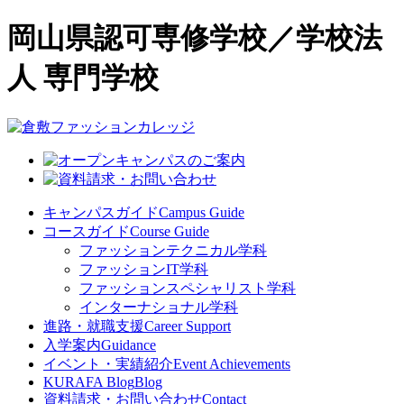
岡山県認可専修学校／学校法
人 専門学校
キャンパスガイド
Campus Guide
コースガイド
Course Guide
ファッションテクニカル学科
ファッションIT学科
ファッションスペシャリスト学科
インターナショナル学科
進路・就職支援
Career Support
入学案内
Guidance
イベント・実績紹介
Event Achievements
KURAFA Blog
Blog
資料請求・お問い合わせ
Contact