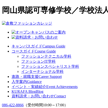
岡山県認可専修学校／学校法人
キャンパスガイド
Campus Guide
コースガイド
Course Guide
ファッションテクニカル学科
ファッションIT学科
ファッションスペシャリスト学科
インターナショナル学科
進路・就職支援
Career Support
入学案内
Guidance
イベント・実績紹介
Event Achievements
KURAFA Blog
Blog
資料請求・お問い合わせ
Contact
086-422-8866
（受付時間10:00～17:00）