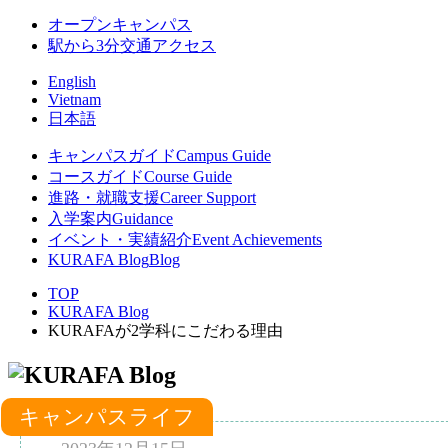
オープンキャンパス
駅から3分
交通アクセス
English
Vietnam
日本語
キャンパスガイド
Campus Guide
コースガイド
Course Guide
進路・就職支援
Career Support
入学案内
Guidance
イベント・実績紹介
Event Achievements
KURAFA Blog
Blog
TOP
KURAFA Blog
KURAFAが2学科にこだわる理由
キャンパスライフ