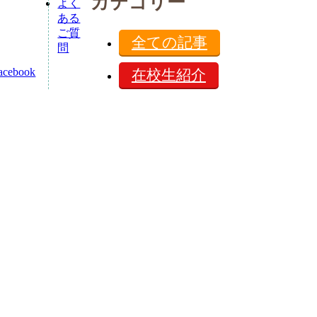
カテゴリー
よく
ある
ご質
全ての記事
る
問
在校生紹介
学内国際化
保護者の方へ
す
コンテスト
お知らせ
イベント
企業とのコラボ
キャンパスライフ
オープンキャンパス