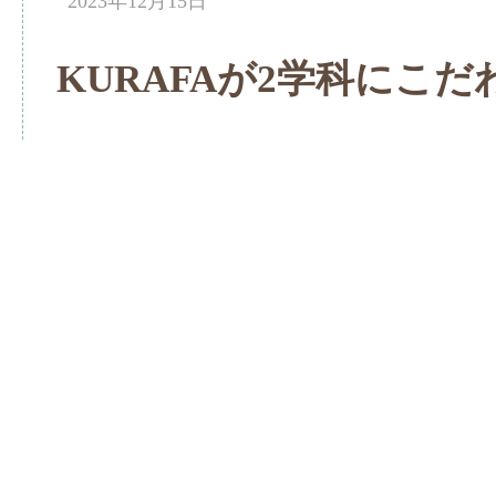
2023年12月15日
KURAFAが2学科にこだ
【2024.8追記】
KURAFA にはファッションテク
ファッションの専門学校にはもっと細かく学科が分かれ
ファッションクリエイター学科
雑貨小物学科
スタイリスト学科
ファッションフォト学科