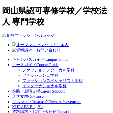
岡山県認可専修学校／学校法
人 専門学校
キャンパスガイド
Campus Guide
コースガイド
Course Guide
ファッションテクニカル学科
ファッションIT学科
ファッションスペシャリスト学科
インターナショナル学科
進路・就職支援
Career Support
入学案内
Guidance
イベント・実績紹介
Event Achievements
KURAFA Blog
Blog
資料請求・お問い合わせ
Contact