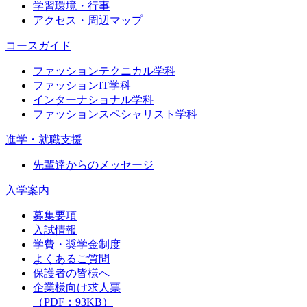
学習環境・行事
アクセス・周辺マップ
コースガイド
ファッションテクニカル学科
ファッションIT学科
インターナショナル学科
ファッションスペシャリスト学科
進学・就職支援
先輩達からのメッセージ
入学案内
募集要項
入試情報
学費・奨学金制度
よくあるご質問
保護者の皆様へ
企業様向け求人票
（PDF：93KB）