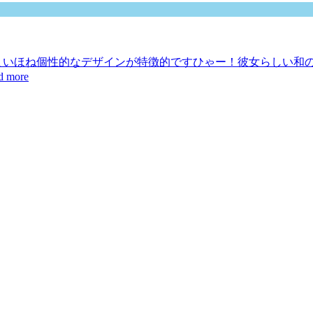
まいほね個性的なデザインが特徴的ですひゃー！彼女らしい和
d more
吉永くんInstagramアカウントは@___ryt.___４年間は
d more
 こんな働き方もいいな！と感じたので、みなさんにもお知ら
ead more