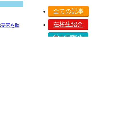
全ての記事
在校生紹介
の要素を取
学内国際化
保護者の方へ
コンテスト
販売をしつつ
お知らせ
イベント
企業とのコラボ
キャンパスライフ
せ仕事の内
オープンキャンパス