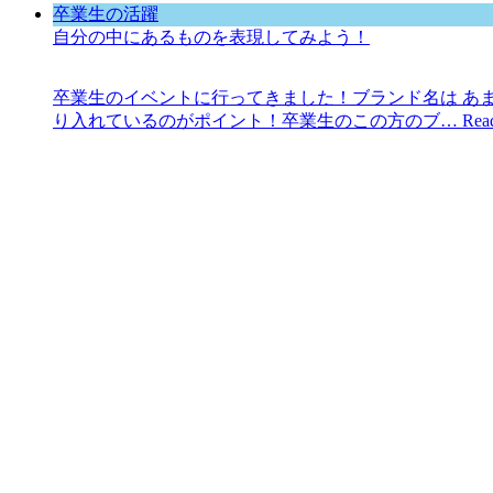
卒業生の活躍
自分の中にあるものを表現してみよう！
卒業生のイベントに行ってきました！ブランド名は あ
り入れているのがポイント！卒業生のこの方のブ…
Rea
2020年9月20日
卒業生の活躍
とにかく発信してみよう
本日はOB会！卒業生が来てくれましたデジタルクリエイターの
インスタをしていましたが、この度フリーになり…
Rea
2020年8月28日
卒業生の活躍
こんな働き方もあるよ
卒業生の活躍をご紹介彼にインタビューしてあらためて
容は主に会社のSNS運用や店舗管理の業務を担当。…
R