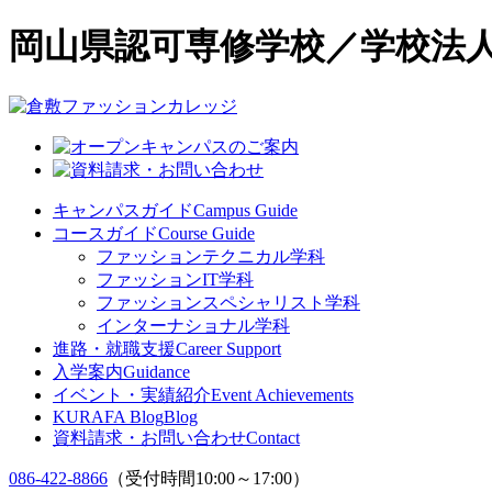
岡山県認可専修学校／学校法人
キャンパスガイド
Campus Guide
コースガイド
Course Guide
ファッションテクニカル学科
ファッションIT学科
ファッションスペシャリスト学科
インターナショナル学科
進路・就職支援
Career Support
入学案内
Guidance
イベント・実績紹介
Event Achievements
KURAFA Blog
Blog
資料請求・お問い合わせ
Contact
086-422-8866
（受付時間10:00～17:00）